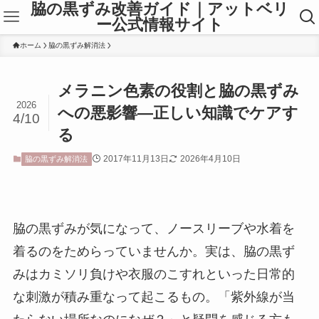
脇の黒ずみ改善ガイド｜アットベリ
ー公式情報サイト
ホーム
脇の黒ずみ解消法
メラニン色素の役割と脇の黒ずみ
2026
への悪影響—正しい知識でケアす
4/10
る
2017年11月13日
2026年4月10日
脇の黒ずみ解消法
脇の黒ずみが気になって、ノースリーブや水着を
着るのをためらっていませんか。実は、脇の黒ず
みはカミソリ負けや衣服のこすれといった日常的
な刺激が積み重なって起こるもの。「紫外線が当